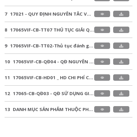
7
17021 - QUY ĐỊNH NGUYÊN TẮC VÀ ĐIỀU KIỆN CHỨNG NHẬN HỆ THỐNG.pdf
8
17065VIF-CB-TT07 THỦ TỤC GIẢI QUYẾT PHẢN ÁNH KHIẾU NẠI & YÊU CẦU XEM XÉT LẠI.pdf
9
17065VIF-CB-TT02-Thủ tục đánh giá chứng nhận-đánh giá giám sát-đánh giá chứng nhận lại.pdf
10
17065VIF-CB-QĐ04 - QĐ NGUYÊN TẮC VÀ ĐIỀU KIỆN CHỨNG NHẬN.pdf
11
17065VIF-CB-HD01 _ HD CHI PHÍ CHỨNG NHẬN SẢN PHẨM.pdf
12
17065-CB-QĐ03 - QĐ SỬ DỤNG GIẤY CHỨNG NHẬN VÀ DẤU PHÙ HỢP.pdf
13
DANH MỤC SẢN PHẨM THUỘC PHẠM VI CHỨNG NHẬN HC-HQ VIETNAMCONTROL _ 2021.pdf