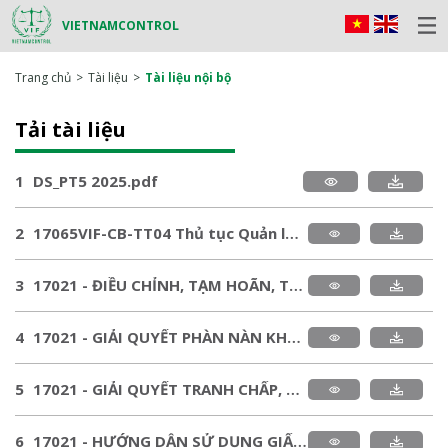
VIETNAMCONTROL
Trang chủ
Tài liệu
Tài liệu nội bộ
Tải tài liệu
1
DS_PT5 2025.pdf
2
17065VIF-CB-TT04 Thủ tục Quản lý năng lực nhân sự tham gia QTĐG_122024.pdf
3
17021 - ĐIỀU CHỈNH, TẠM HOÃN, THU HỒI CHỨNG NHẬN.pdf
4
17021 - GIẢI QUYẾT PHÀN NÀN KHÁCH HÀNG.pdf
5
17021 - GIẢI QUYẾT TRANH CHẤP, KHUYẾN NGHỊ.pdf
6
17021 - HƯỚNG DẪN SỬ DỤNG GIẤY VÀ DẤU CHỨNG NHẬN.pdf