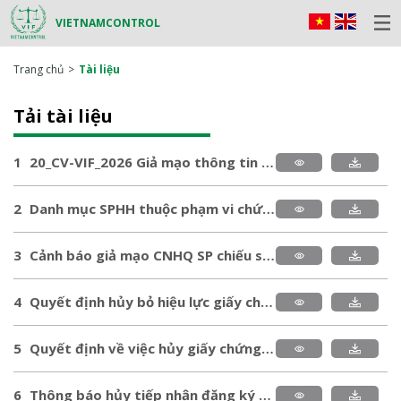
VIETNAMCONTROL
Trang chủ
Tài liệu
Tải tài liệu
1
20_CV-VIF_2026 Giả mạo thông tin chứng nhận sản phẩm số VIC 25.HQ 12.03.0614.pdf
2
Danh mục SPHH thuộc phạm vi chứng nhận của Vietnamcontrol 2026.pdf
3
Cảnh báo giả mạo CNHQ SP chiếu sáng bằng CN LED VIC_23.HQ_18.01.0703.pdf
4
Quyết định hủy bỏ hiệu lực giấy chứng nhận phù hợp Quy chuẩn kỹ thuật Công ty CP Gạch men Thanh Thanh.pdf
5
Quyết định về việc hủy giấy chứng nhận HAAST.pdf
6
Thông báo hủy tiếp nhận đăng ký kiểm tra chất lượng lô hàng nhập khẩu năm 2025.pdf