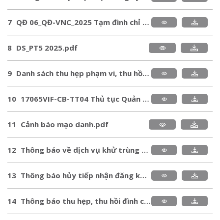
7
QĐ 06_QĐ-VNC_2025 Tạm đình chỉ công việc Giám định thương mai theo ủy quyền từ công ty.pdf
8
DS_PT5 2025.pdf
9
Danh sách thu hẹp phạm vi, thu hồi, đình chỉ giấy chứng nhận 2025.pdf
10
17065VIF-CB-TT04 Thủ tục Quản lý năng lực nhân sự tham gia QTĐG_122024.pdf
11
Cảnh báo mạo danh.pdf
12
Thông báo về dịch vụ khử trùng nhiệt nóng 2024.pdf
13
Thông báo hủy tiếp nhận đăng ký kiểm tra chất lượng lô hàng nhập khẩu năm 2024.pdf
14
Thông báo thu hẹp, thu hồi đình chỉ chứng nhận PT5-2024.pdf