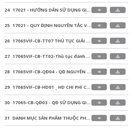
24
17021 - HƯỚNG DẪN SỬ DỤNG GIẤY VÀ DẤU CHỨNG NHẬN.pdf
25
17021 - QUY ĐỊNH NGUYÊN TẮC VÀ ĐIỀU KIỆN CHỨNG NHẬN HỆ THỐNG.pdf
26
17065VIF-CB-TT07 THỦ TỤC GIẢI QUYẾT PHẢN ÁNH KHIẾU NẠI & YÊU CẦU XEM XÉT LẠI.pdf
27
17065VIF-CB-TT02-Thủ tục đánh giá chứng nhận-đánh giá giám sát-đánh giá chứng nhận lại.pdf
28
17065VIF-CB-QĐ04 - QĐ NGUYÊN TẮC VÀ ĐIỀU KIỆN CHỨNG NHẬN.pdf
29
17065VIF-CB-HD01 _ HD CHI PHÍ CHỨNG NHẬN SẢN PHẨM.pdf
30
17065-CB-QĐ03 - QĐ SỬ DỤNG GIẤY CHỨNG NHẬN VÀ DẤU PHÙ HỢP.pdf
31
DANH MỤC SẢN PHẨM THUỘC PHẠM VI CHỨNG NHẬN HC-HQ VIETNAMCONTROL _ 2021.pdf